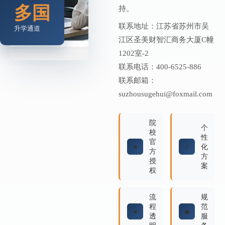
多国
持。
联系地址：江苏省苏州市吴
升学通道
江区圣美财智汇商务大厦C幢
1202室-2
联系电话：400-6525-886
联系邮箱：
suzhousugehui@foxmail.com
院
个
校
性
官
★
✓
化
方
方
授
案
权
流
规
程
范
●
◆
透
服